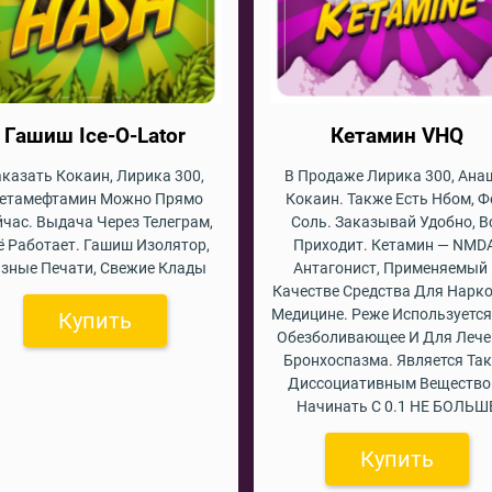
Гашиш Ice-O-Lator
Кетамин VHQ
аказать Кокаин, Лирика 300,
В Продаже Лирика 300, Ана
етамефтамин Можно Прямо
Кокаин. Также Есть Нбом, Ф
йчас. Выдача Через Телеграм,
Соль. Заказывай Удобно, В
ё Работает. Гашиш Изолятор,
Приходит. Кетамин — NMD
зные Печати, Свежие Клады
Антагонист, Применяемый
Качестве Средства Для Нарко
Медицине. Реже Используется
Купить
Обезболивающее И Для Лече
Бронхоспазма. Является Та
Диссоциативным Вещество
Начинать С 0.1 НЕ БОЛЬШ
Купить