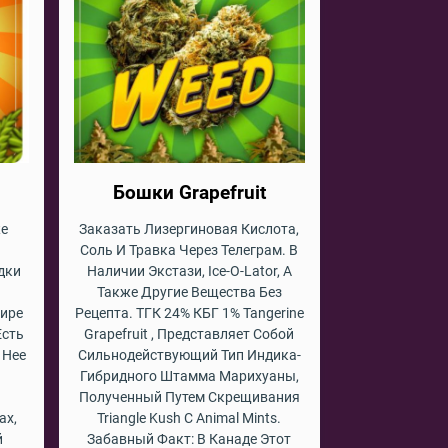
Бошки Grapefruit
же
Заказать Лизергиновая Кислота,
Соль И Травка Через Телеграм. В
дки
Наличии Экстази, Ice-O-Lator, А
Также Другие Вещества Без
Мире
Рецепта. ТГК 24% КБГ 1% Tangerine
Есть
Grapefruit , Представляет Собой
 Нее
Сильнодействующий Тип Индика-
Гибридного Штамма Марихуаны,
Полученный Путем Скрещивания
ах,
Triangle Kush С Animal Mints.
й
Забавный Факт: В Канаде Этот