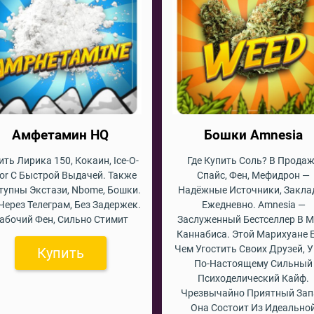
Амфетамин HQ
Бошки Amnesia
ить Лирика 150, Кокаин, Ice-O-
Где Купить Соль? В Прода
or С Быстрой Выдачей. Также
Спайс, Фен, Мефидрон —
тупны Экстази, Nbome, Бошки.
Надёжные Источники, Закла
Через Телеграм, Без Задержек.
Ежедневно. Amnesia —
абочий Фен, Сильно Стимит
Заслуженный Бестселлер В 
Каннабиса. Этой Марихуане 
Чем Угостить Своих Друзей, У
Купить
По-Настоящему Сильный
Психоделический Кайф.
Чрезвычайно Приятный Зап
Она Состоит Из Идеально