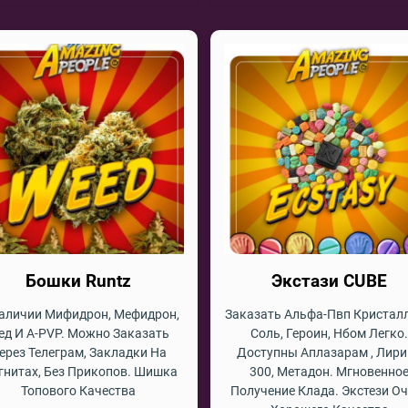
Бошки Runtz
Экстази CUBE
аличии Мифидрон, Мефидрон,
Заказать Альфа-Пвп Кристал
ед И A-PVP. Можно Заказать
Соль, Героин, Нбом Легко
ерез Телеграм, Закладки На
Доступны Аплазарам , Лир
гнитах, Без Прикопов. Шишка
300, Метадон. Мгновенно
Топового Качества
Получение Клада. Экстези О