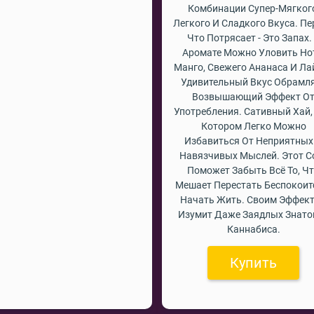
Комбинации Супер-Мягког
Легкого И Сладкого Вкуса. Пе
Что Потрясает - Это Запах.
Аромате Можно Уловить Н
Манго, Свежего Ананаса И Ла
Удивительный Вкус Обрамл
Возвышающий Эффект О
Употребления. Сативный Хай,
Котором Легко Можно
Избавиться От Неприятных
Навязчивых Мыслей. Этот С
Поможет Забыть Всё То, Ч
Мешает Перестать Беспокоит
Начать Жить. Своим Эффек
Изумит Даже Заядлых Знато
Каннабиса.
Купить