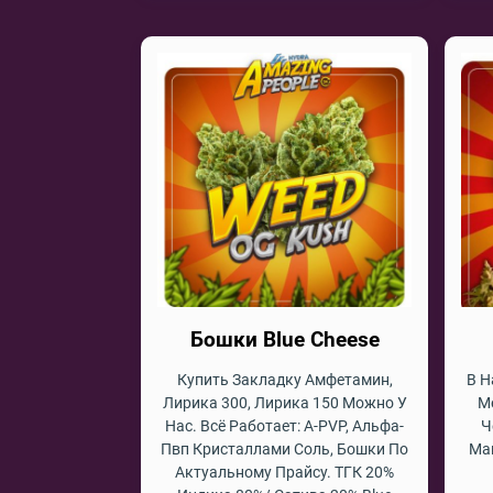
Бошки Blue Cheese
Купить Закладку Амфетамин,
В Н
Лирика 300, Лирика 150 Можно У
М
Нас. Всё Работает: A-PVP, Альфа-
Ч
Пвп Кристаллами Соль, Бошки По
Ма
Актуальному Прайсу. ТГК 20%