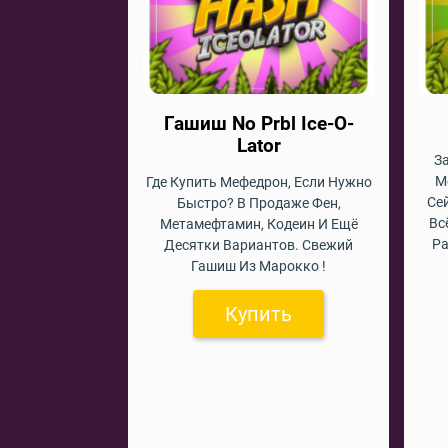
Гашиш No Prbl Ice-O-
Lator
З
М
Где Купить Мефедрон, Если Нужно
Се
Быстро? В Продаже Фен,
Вс
Метамефтамин, Кодеин И Ещё
Ра
Десятки Вариантов. Свежий
Гашиш Из Марокко !
Купить