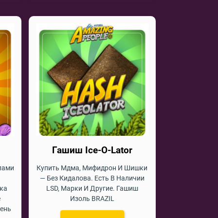
Гашиш Ice-O-Lator
лами
Купить Мдма, Мифидрон И Шишки
.
— Без Кидалова. Есть В Наличии
ика
LSD, Марки И Другие. Гашиш
е
Изоль BRAZIL
чень