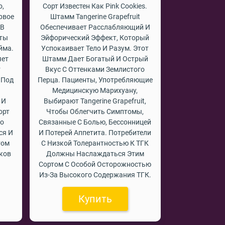
о,
Сорт Известен Как Pink Cookies.
рвое
Штамм Tangerine Grapefruit
 В
Обеспечивает Расслабляющий И
оты
Эйфорический Эффект, Который
йма.
Успокаивает Тело И Разум. Этот
яет
Штамм Дает Богатый И Острый
т
Вкус С Оттенками Землистого
 Под
Перца. Пациенты, Употребляющие
Медицинскую Марихуану,
 И
Выбирают Tangerine Grapefruit,
орт
Чтобы Облегчить Симптомы,
то
Связанные С Болью, Бессонницей
ся И
И Потерей Аппетита. Потребители
том
С Низкой Толерантностью К ТГК
ков
Должны Наслаждаться Этим
Сортом С Особой Осторожностью
Из-За Высокого Содержания ТГК.
Купить