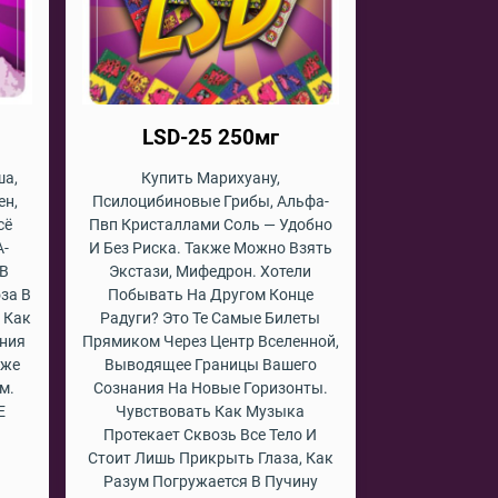
LSD-25 250мг
ша,
Купить Марихуану,
ен,
Псилоцибиновые Грибы, Альфа-
сё
Пвп Кристаллами Соль — Удобно
A-
И Без Риска. Также Можно Взять
 В
Экстази, Мифедрон. Хотели
за В
Побывать На Другом Конце
 Как
Радуги? Это Те Самые Билеты
ния
Прямиком Через Центр Вселенной,
кже
Выводящее Границы Вашего
м.
Сознания На Новые Горизонты.
Е
Чувствовать Как Музыка
Протекает Сквозь Все Тело И
Стоит Лишь Прикрыть Глаза, Как
Разум Погружается В Пучину